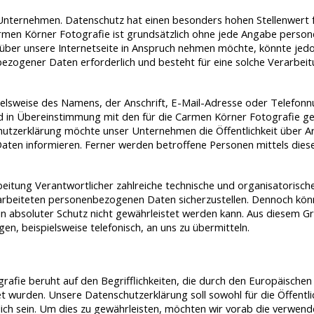
 Unternehmen. Datenschutz hat einen besonders hohen Stellenwert 
armen Körner Fotografie ist grundsätzlich ohne jede Angabe perso
über unsere Internetseite in Anspruch nehmen möchte, könnte jed
ezogener Daten erforderlich und besteht für eine solche Verarbeitu
lsweise des Namens, der Anschrift, E-Mail-Adresse oder Telefonnu
 in Übereinstimmung mit den für die Carmen Körner Fotografie ge
utzerklärung möchte unser Unternehmen die Öffentlichkeit über A
ten informieren. Ferner werden betroffene Personen mittels diese
rbeitung Verantwortlicher zahlreiche technische und organisatori
erarbeiteten personenbezogenen Daten sicherzustellen. Dennoch k
in absoluter Schutz nicht gewährleistet werden kann. Aus diesem Gr
, beispielsweise telefonisch, an uns zu übermitteln.
afie beruht auf den Begrifflichkeiten, die durch den Europäischen
rden. Unsere Datenschutzerklärung soll sowohl für die Öffentlich
ich sein. Um dies zu gewährleisten, möchten wir vorab die verwendet