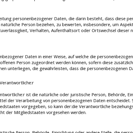
arbeitung personenbezogener Daten, die darin besteht, dass dies
 natürliche Person beziehen, zu bewerten, insbesondere, um Aspekte
Zuverlässigkeit, Verhalten, Aufenthaltsort oder Ortswechsel dieser 
nbezogener Daten in einer Weise, auf welche die personenbezogen
troffenen Person zugeordnet werden können, sofern diese zusätzl
 unterliegen, die gewährleisten, dass die personenbezogenen Daten
Verantwortliche:r
twortliche:r ist die natürliche oder juristische Person, Behörde, Ein
tel der Verarbeitung von personenbezogenen Daten entscheidet. Si
iedstaaten vorgegeben, so kann der:die Verantwortliche beziehungs
t der Mitgliedstaaten vorgesehen werden.
juristische Person, Behörde, Einrichtung oder andere Stelle, die p